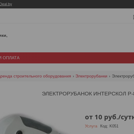
Deal.by
ики,
И ОПЛАТА
ренда строительного оборудования
Электрорубанки
Электроруб
ЭЛЕКТРОРУБАНОК ИНТЕРСКОЛ Р-8
от
10
руб.
/сут
Услуга
Код:
K051