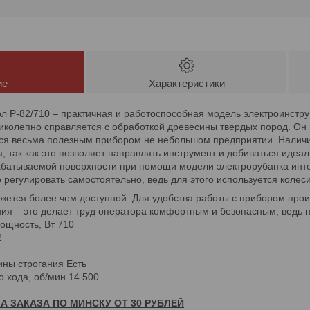
ие
Характеристики
л Р-82/710 – практичная и работоспособная модель электроинстр
ликолепно справляется с обработкой древесины твердых пород. Он
ется весьма полезным прибором не небольшом предприятии. Налич
а, так как это позволяет направлять инструмент и добиваться идеа
батываемой поверхности при помощи модели электрорубанка интер
 регулировать самостоятельно, ведь для этого используется колеси
ажется более чем доступной. Для удобства работы с прибором про
ия – это делает труд оператора комфортным и безопасным, ведь н
ощность, Вт 710
2
ины строгания Есть
о хода, об/мин 14 500
А ЗАКАЗА ПО МИНСКУ ОТ 30 РУБЛЕЙ