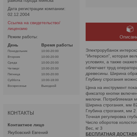
района города Минска
Дата регистрации компании:
02.12.2004
Ссылка на свидетельство/
лицензию
Режим работы:
Описан
День
Время работы
Электрорубанок интерско
Понедельник
10:00-20:00
“Интерскол”, которая ве
Вторник
10:00-20:00
условиях, а также окаж
Среда
10:00-20:00
облегчает труд оператор
Четверг
10:00-20:00
древесины. Ширина обра
Пятница
10:00-20:00
Глубину строгания можно
Суббота
10:00-18:00
Воскресенье
Выходной
Цена на инструмент пок
фиксатор кнопки включен
мелочи. Потребляемая м
Ширина строгания, мм 8
Глубина строгания, мм 2
КОНТАКТЫ
Точная регулировка глуб
Число оборотов холостог
Вес, кг 3
Якубовский Евгений
БЕСПЛАТНАЯ ДОСТАВК