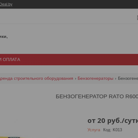
Deal.by
ики,
И ОПЛАТА
ренда строительного оборудования
Бензогенераторы
Бензогене
БЕНЗОГЕНЕРАТОР RATO R60
от
20
руб.
/сут
Услуга
Код:
K013