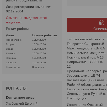
района города Минска
Дата регистрации компании:
02.12.2004
Ссылка на свидетельство/
лицензию
Режим работы:
Описан
День
Время работы
Тип Бензиновый генерат
Понедельник
10:00-20:00
Генератор Синхронный
Вторник
10:00-20:00
Макс. мощность, кВт 6.5
Среда
10:00-20:00
Номинальная мощность, 
Четверг
10:00-20:00
Номинальный ток, А 16
Пятница
10:00-20:00
Напряжение, В 220±10
Суббота
10:00-18:00
12
Воскресенье
Выходной
Продолжит. непрерыв. ра
Уровень шума, дБ 74
Частота вращения вала, 
Рабочий объем двигател
КОНТАКТЫ
Емкость топливного бака,
Система пуска Ручной за
Конструкция
Якубовский Евгений
Исполнение Открытый