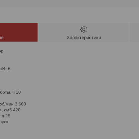
ие
Характеристики
ор
кВт 6
боты, ч 10
об/мин 3 600
я, cм3 420
 л 25
пуск