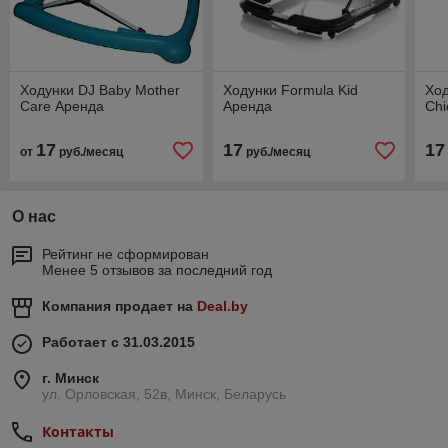
Ходунки DJ Baby Mother
Ходунки Formula Kid
Ход
Care Аренда
Аренда
Chi
17
17
17
от
руб./месяц
руб./месяц
О нас
Рейтинг не сформирован
Менее 5 отзывов за последний год
Компания продает на
Deal.by
Работает с 31.03.2015
г. Минск
ул. Орловская, 52в, Минск, Беларусь
Контакты