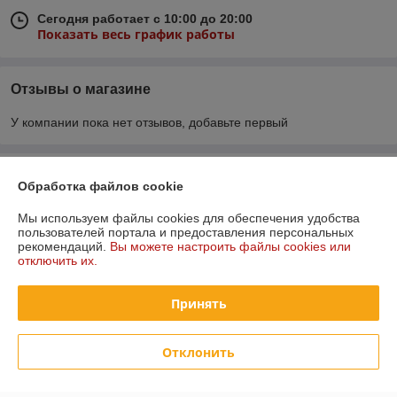
Сегодня работает с 10:00 до 20:00
Показать весь график работы
Отзывы о магазине
У компании пока нет отзывов, добавьте первый
О нас
Обработка файлов cookie
Контакты
Мы используем файлы cookies для обеспечения удобства
пользователей портала и предоставления персональных
рекомендаций.
Вы можете настроить файлы cookies или
Доставка и оплата
отключить их.
График работы
Принять
Полная версия сайта
Отклонить
Политика обработки cookies