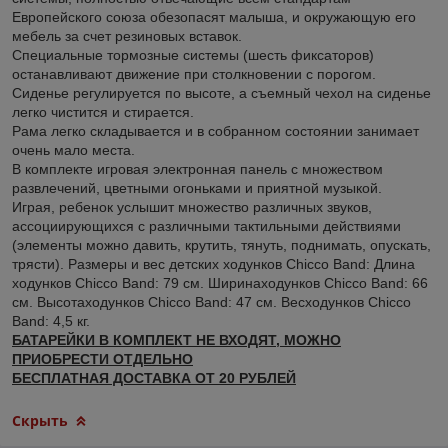
Европейского союза обезопасят малыша, и окружающую его
мебель за счет резиновых вставок.
Специальные тормозные системы (шесть фиксаторов)
останавливают движение при столкновении с порогом.
Сиденье регулируется по высоте, а съемный чехол на сиденье
легко чистится и стирается.
Рама легко складывается и в собранном состоянии занимает
очень мало места.
В комплекте игровая электронная панель с множеством
развлечений, цветными огоньками и приятной музыкой.
Играя, ребенок услышит множество различных звуков,
ассоциирующихся с различными тактильными действиями
(элементы можно давить, крутить, тянуть, поднимать, опускать,
трясти). Размеры и вес детских ходунков Chicco Band: Длина
ходунков Chicco Band: 79 см. Ширинаходунков Chicco Band: 66
см. Высотаходунков Chicco Band: 47 см. Весходунков Chicco
Band: 4,5 кг.
БАТАРЕЙКИ В КОМПЛЕКТ НЕ ВХОДЯТ, МОЖНО
ПРИОБРЕСТИ ОТДЕЛЬНО
БЕСПЛАТНАЯ ДОСТАВКА ОТ 20 РУБЛЕЙ
Скрыть