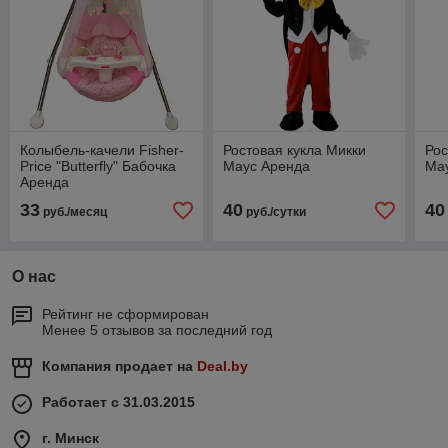
Колыбель-качели Fisher-
Ростовая кукла Микки
Рос
Price "Butterfly" Бабочка
Маус Аренда
Ма
Аренда
33
40
40
руб./месяц
руб./сутки
О нас
Рейтинг не сформирован
Менее 5 отзывов за последний год
Компания продает на
Deal.by
Работает с 31.03.2015
г. Минск