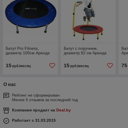
Батут Pro Fitness,
Батут с поручнем,
Бат
диаметр 100см Аренда
диаметр 82 см Аренда
Ар
15
15
75
руб./месяц
руб./месяц
О нас
Рейтинг не сформирован
Менее 5 отзывов за последний год
Компания продает на
Deal.by
Работает с 31.03.2015